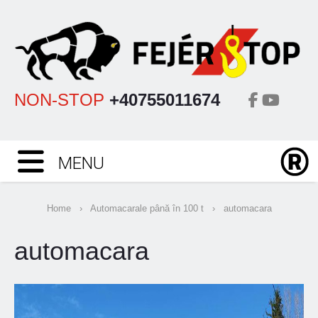
NON-STOP
+40755011674
MENU
Home
›
Automacarale până în 100 t
›
automacara
automacara