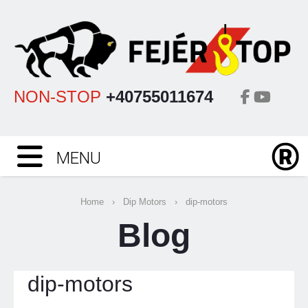
NON-STOP
+40755011674
MENU
Home
›
Dip Motors
›
dip-motors
Blog
dip-motors