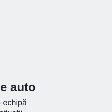
re auto
o echipă