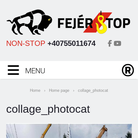
NON-STOP
+40755011674
MENU
Home
›
Home page
›
collage_photocat
collage_photocat