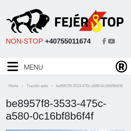
NON-STOP
+40755011674
MENU
Home
›
Tractări auto
›
be8957f8-3533-475c-a580-0c16bf8b6f4f
be8957f8-3533-475c-
a580-0c16bf8b6f4f