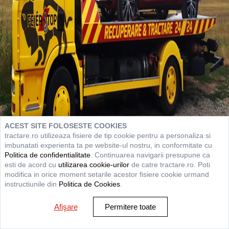
ACEST SITE FOLOSESTE COOKIES
tractare.ro utilizeaza fisiere de tip cookie pentru a personaliza si
imbunatati experienta ta pe website-ul nostru, in conformitate cu
Politica de confidentialitate
. Continuarea navigarii presupune ca
esti de acord cu
utilizarea cookie-urilor
de catre tractare.ro. Poti
modifica in orice moment setarile acestor fisiere cookie urmand
instructiunile din
Politica de Cookies
.
Afişare
Permitere toate