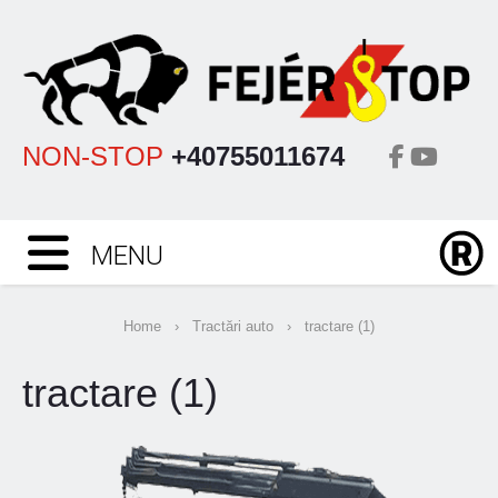
NON-STOP
+40755011674
MENU
Home
›
Tractări auto
›
tractare (1)
tractare (1)