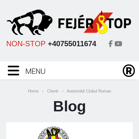
NON-STOP
+40755011674
MENU
Home
›
Clienti
›
Automobil Clubul Roman
Blog