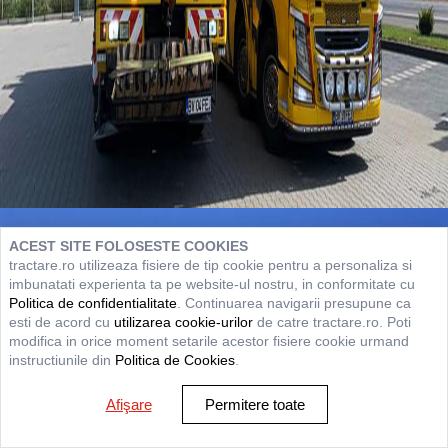
ACEST SITE FOLOSESTE COOKIES
tractare.ro utilizeaza fisiere de tip cookie pentru a personaliza si
imbunatati experienta ta pe website-ul nostru, in conformitate cu
Politica de confidentialitate
. Continuarea navigarii presupune ca
esti de acord cu
utilizarea cookie-urilor
de catre tractare.ro. Poti
modifica in orice moment setarile acestor fisiere cookie urmand
instructiunile din
Politica de Cookies
.
Afişare
Permitere toate