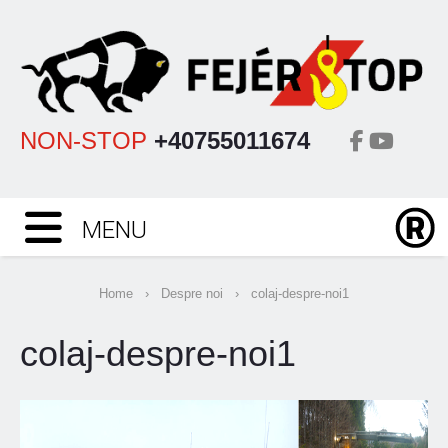
NON-STOP
+40755011674
MENU
Home
›
Despre noi
›
colaj-despre-noi1
colaj-despre-noi1