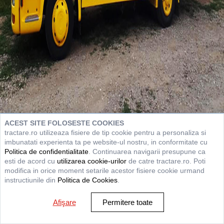
ACEST SITE FOLOSESTE COOKIES
tractare.ro utilizeaza fisiere de tip cookie pentru a personaliza si
imbunatati experienta ta pe website-ul nostru, in conformitate cu
Politica de confidentialitate
. Continuarea navigarii presupune ca
esti de acord cu
utilizarea cookie-urilor
de catre tractare.ro. Poti
modifica in orice moment setarile acestor fisiere cookie urmand
instructiunile din
Politica de Cookies
.
Afişare
Permitere toate