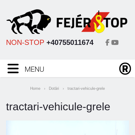
NON-STOP
+40755011674
MENU
Home
›
Dotări
›
tractari-vehicule-grele
tractari-vehicule-grele