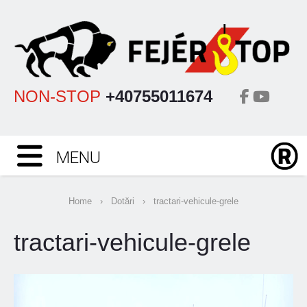
NON-STOP
+40755011674
MENU
Home
›
Dotări
›
tractari-vehicule-grele
tractari-vehicule-grele