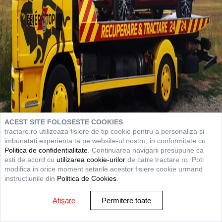
ACEST SITE FOLOSESTE COOKIES
tractare.ro utilizeaza fisiere de tip cookie pentru a personaliza si
imbunatati experienta ta pe website-ul nostru, in conformitate cu
Politica de confidentialitate
. Continuarea navigarii presupune ca
esti de acord cu
utilizarea cookie-urilor
de catre tractare.ro. Poti
modifica in orice moment setarile acestor fisiere cookie urmand
instructiunile din
Politica de Cookies
.
Afişare
Permitere toate