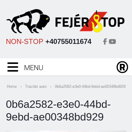
NON-STOP
+40755011674
MENU
Home
›
Tractări auto
›
0b6a2582-e3e0-44bd-9ebd-ae00348bd929
0b6a2582-e3e0-44bd-
9ebd-ae00348bd929