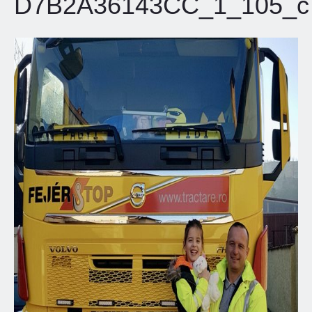
D7B2A36143CC_1_105_c