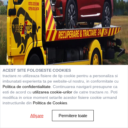
ACEST SITE FOLOSESTE COOKIES
tractare.ro utilizeaza fisiere de tip cookie pentru a personaliza si
imbunatati experienta ta pe website-ul nostru, in conformitate cu
Politica de confidentialitate
. Continuarea navigarii presupune ca
esti de acord cu
utilizarea cookie-urilor
de catre tractare.ro. Poti
modifica in orice moment setarile acestor fisiere cookie urmand
instructiunile din
Politica de Cookies
.
Afişare
Permitere toate