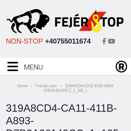
NON-STOP
+40755011674
MENU
Home
›
Tractări auto
›
319A8CD4-CA11-411B-A893-
D7B2A36143CC_1_105_c
319A8CD4-CA11-411B-
A893-