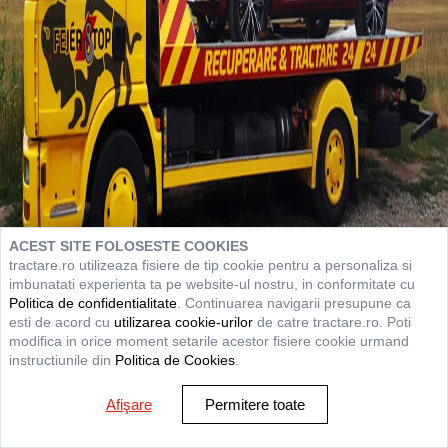
ACEST SITE FOLOSESTE COOKIES
tractare.ro utilizeaza fisiere de tip cookie pentru a personaliza si
imbunatati experienta ta pe website-ul nostru, in conformitate cu
Politica de confidentialitate
. Continuarea navigarii presupune ca
esti de acord cu
utilizarea cookie-urilor
de catre tractare.ro. Poti
modifica in orice moment setarile acestor fisiere cookie urmand
instructiunile din
Politica de Cookies
.
Afişare
Permitere toate