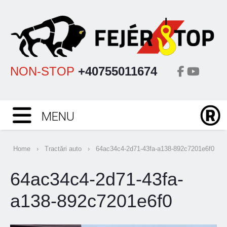
NON-STOP
+40755011674
MENU
Home
›
Tractări auto
›
64ac34c4-2d71-43fa-a138-892c7201e6f0
64ac34c4-2d71-43fa-
a138-892c7201e6f0