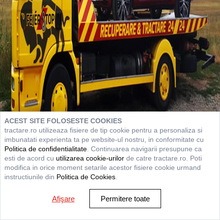
ACEST SITE FOLOSESTE COOKIES
tractare.ro utilizeaza fisiere de tip cookie pentru a personaliza si
imbunatati experienta ta pe website-ul nostru, in conformitate cu
Politica de confidentialitate
. Continuarea navigarii presupune ca
esti de acord cu
utilizarea cookie-urilor
de catre tractare.ro. Poti
modifica in orice moment setarile acestor fisiere cookie urmand
instructiunile din
Politica de Cookies
.
Afişare
Permitere toate