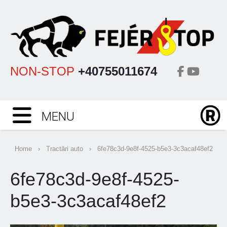
NON-STOP
+40755011674
MENU
Home
›
Tractări auto
›
6fe78c3d-9e8f-4525-b5e3-3c3acaf48ef2
6fe78c3d-9e8f-4525-
b5e3-3c3acaf48ef2