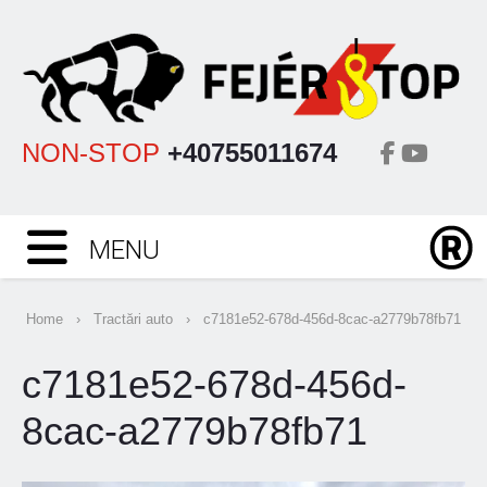
NON-STOP
+40755011674
MENU
Home
›
Tractări auto
›
c7181e52-678d-456d-8cac-a2779b78fb71
c7181e52-678d-456d-
8cac-a2779b78fb71