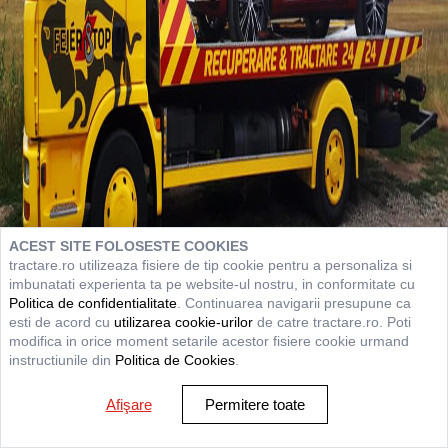
ACEST SITE FOLOSESTE COOKIES
tractare.ro utilizeaza fisiere de tip cookie pentru a personaliza si
imbunatati experienta ta pe website-ul nostru, in conformitate cu
Politica de confidentialitate
. Continuarea navigarii presupune ca
esti de acord cu
utilizarea cookie-urilor
de catre tractare.ro. Poti
modifica in orice moment setarile acestor fisiere cookie urmand
instructiunile din
Politica de Cookies
.
Afişare
Permitere toate