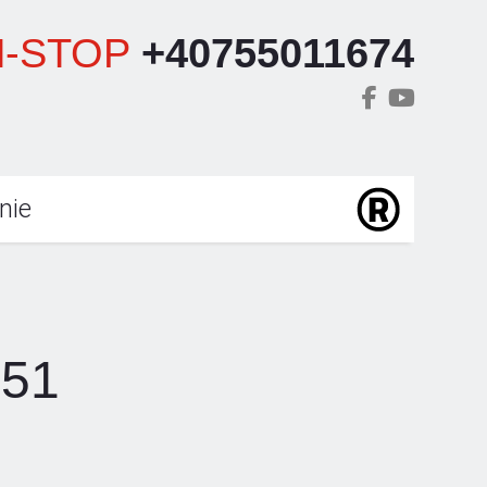
-STOP
+40755011674
nie
.51