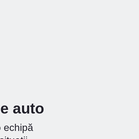
re auto
o echipă